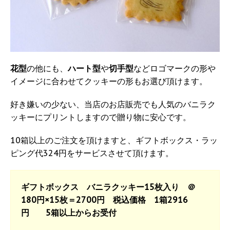
花型
の他にも、
ハート型
や
切手型
などロゴマークの形や
イメージに合わせてクッキーの形もお選び頂けます。
好き嫌いの少ない、当店のお店販売でも人気のバニラク
ッキーにプリントしますので贈り物に安心です。
10箱以上のご注文を頂けますと、ギフトボックス・ラッ
ピング代324円をサービスさせて頂けます。
ギフトボックス バニラクッキー15枚入り ＠
180円×15枚＝2700円 税込価格 1箱2916
円 5箱以上からお受付